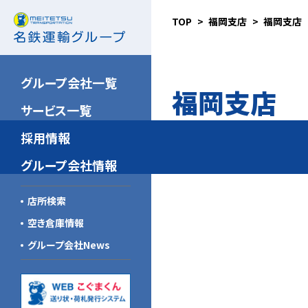
TOP
福岡支店
福岡支店
名鉄NX運輸
新卒採用（大卒）
安全の取り組み
北海道東北名鉄運輸
新卒採用（高卒）
品質向上の取り組み
グループ会社一覧
福岡支店
関東名鉄運輸
キャリア採用
環境への取り組み
サービス一覧
名鉄ゴールデン航空
こぐまスピリッツ
採用情報
信州名鉄運輸
グループ会社一覧
グループ会社情報
新潟名鉄運輸
企業倫理規範
店所検索
山梨名鉄運輸
新中期経営計画
空き倉庫情報
トーハイ
グループ会社News
名鉄急配
北陸名鉄運輸