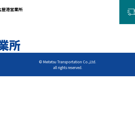
古屋港営業所
業所
© Meitetsu Transportation Co.,Ltd.
all rights reserved.