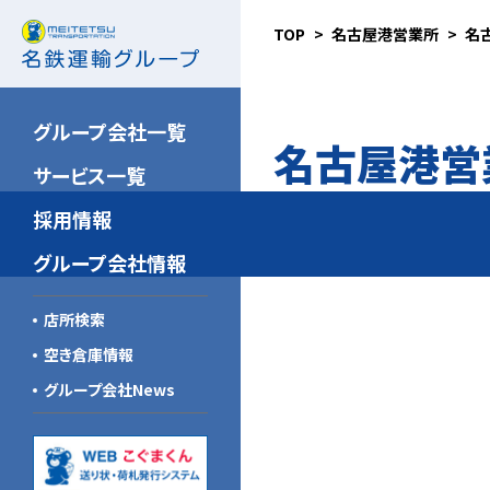
TOP
名古屋港営業所
名
名鉄NX運輸
新卒採用（大卒）
安全の取り組み
北海道東北名鉄運輸
新卒採用（高卒）
品質向上の取り組み
グループ会社一覧
名古屋港営
関東名鉄運輸
キャリア採用
環境への取り組み
サービス一覧
名鉄ゴールデン航空
こぐまスピリッツ
採用情報
信州名鉄運輸
グループ会社一覧
グループ会社情報
新潟名鉄運輸
企業倫理規範
店所検索
山梨名鉄運輸
新中期経営計画
空き倉庫情報
トーハイ
グループ会社News
名鉄急配
北陸名鉄運輸