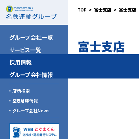
TOP
富士支店
富士支店
名鉄NX運輸
新卒採用（大卒）
安全の取り組み
北海道東北名鉄運輸
新卒採用（高卒）
品質向上の取り組み
グループ会社一覧
富士支店
関東名鉄運輸
キャリア採用
環境への取り組み
サービス一覧
名鉄ゴールデン航空
こぐまスピリッツ
採用情報
信州名鉄運輸
グループ会社一覧
グループ会社情報
新潟名鉄運輸
企業倫理規範
店所検索
山梨名鉄運輸
新中期経営計画
空き倉庫情報
トーハイ
グループ会社News
名鉄急配
北陸名鉄運輸