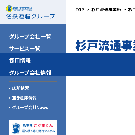
TOP
杉戸流通事業所
杉
名鉄NX運輸
新卒採用（大卒）
安全の取り組み
北海道東北名鉄運輸
新卒採用（高卒）
品質向上の取り組み
グループ会社一覧
杉戸流通事
関東名鉄運輸
キャリア採用
環境への取り組み
サービス一覧
名鉄ゴールデン航空
こぐまスピリッツ
採用情報
信州名鉄運輸
グループ会社一覧
グループ会社情報
新潟名鉄運輸
企業倫理規範
店所検索
山梨名鉄運輸
新中期経営計画
空き倉庫情報
トーハイ
グループ会社News
名鉄急配
北陸名鉄運輸