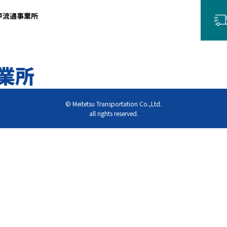
戸流通事業所
業所
© Meitetsu Transportation Co.,Ltd.
all rights reserved.