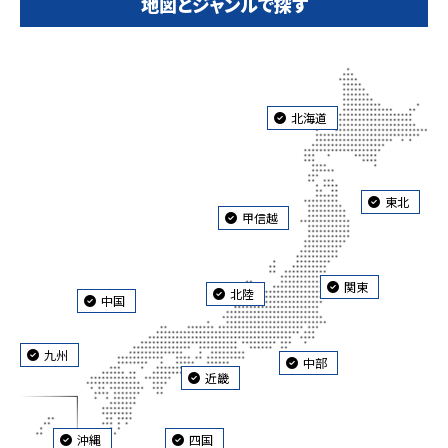
地図とジャンルで探す
北海道
東北
甲信越
関東
北陸
中国
九州
中部
近畿
沖縄
四国