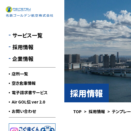
国内航空貨物輸送
採用情報
会社概要
貴重品輸送
経営理念
サービス一覧
特殊輸送
環境への取り組み
採用情報
警備輸送
各種認定取得
企業情報
ロジスティクス
営業所一覧
サービス
店所一覧
国内利用航空運送約款
その他サービス
（PDF）
空き倉庫情報
採用情報
電子請求書サービス
標準貨物自動車運送約
款（PDF）
Air GOL伝 ver 2.0
お問い合わせ
TOP
採用情報
テンプレ
運輸安全マネジメント
個人情報保護方針