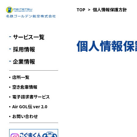
TOP
個人情報保護方針
国内航空貨物輸送
採用情報
会社概要
貴重品輸送
経営理念
サービス一覧
個人情報保
特殊輸送
環境への取り組み
採用情報
警備輸送
各種認定取得
企業情報
ロジスティクス
営業所一覧
サービス
店所一覧
国内利用航空運送約款
その他サービス
（PDF）
空き倉庫情報
電子請求書サービス
標準貨物自動車運送約
款（PDF）
Air GOL伝 ver 2.0
お問い合わせ
運輸安全マネジメント
個人情報保護方針