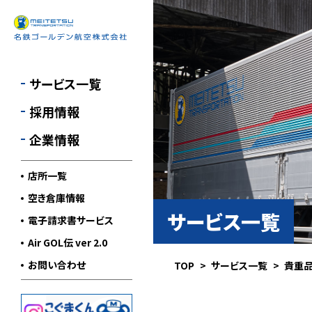
国内航空貨物輸送
採用情報
会社概要
貴重品輸送
経営理念
サービス一覧
特殊輸送
環境への取り組み
採用情報
警備輸送
各種認定取得
企業情報
ロジスティクス
営業所一覧
サービス
店所一覧
国内利用航空運送約款
その他サービス
（PDF）
空き倉庫情報
サービス一覧
電子請求書サービス
標準貨物自動車運送約
款（PDF）
Air GOL伝 ver 2.0
お問い合わせ
TOP
サービス一覧
貴重
運輸安全マネジメント
個人情報保護方針