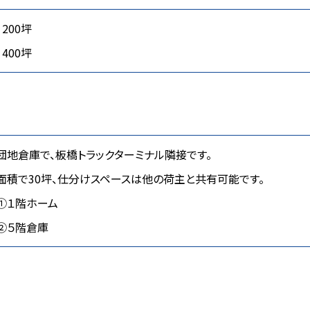
200坪
400坪
団地倉庫で、板橋トラックターミナル隣接です。
面積で30坪、仕分けスペースは他の荷主と共有可能です。
①１階ホーム
②５階倉庫