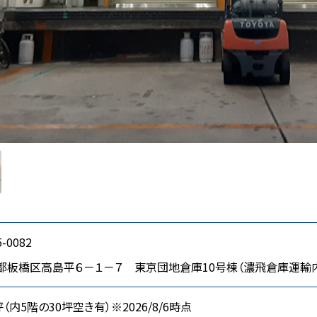
-0082
都板橋区高島平６－１－７ 東京団地倉庫10号棟（濃飛倉庫運輸
坪（内5階の30坪空き有）※2026/8/6時点