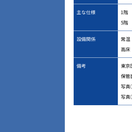
主な仕様
1階 
5階 
設備関係
常温
高床
備考
東京
保管
写真
写真