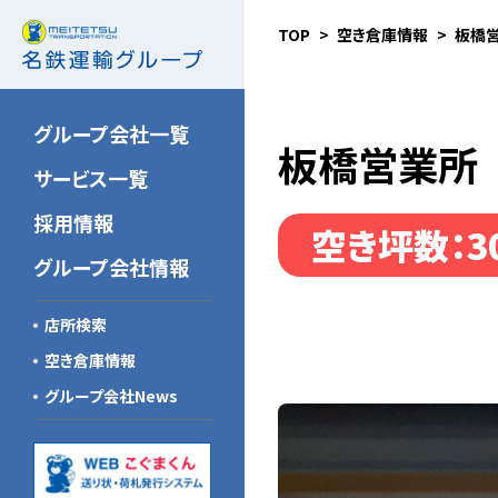
TOP
空き倉庫情報
板橋
名鉄NX運輸
新卒採用（大卒）
安全の取り組み
北海道東北名鉄運輸
新卒採用（高卒）
品質向上の取り組み
グループ会社一覧
板橋営業所
関東名鉄運輸
キャリア採用
環境への取り組み
サービス一覧
名鉄ゴールデン航空
こぐまスピリッツ
採用情報
空き坪数：3
信州名鉄運輸
グループ会社一覧
グループ会社情報
新潟名鉄運輸
企業倫理規範
店所検索
山梨名鉄運輸
新中期経営計画
空き倉庫情報
トーハイ
グループ会社News
名鉄急配
北陸名鉄運輸