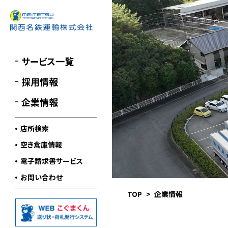
サービス一覧
新卒採用
ごあいさつ
キャリア採用
会社概要
サービス一覧
運輸安全マネジメント
採用情報
環境方針
企業情報
個人情報保護方針
店所検索
空き倉庫情報
電子請求書サービス
お問い合わせ
TOP
企業情報