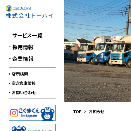
航空貨物輸送
採用情報
MESSAGE
医療品輸送
先輩社員インタビュー
会社案内
サービス一覧
倉庫管理・流通加工
1日の流れを知る
会社概要
採用情報
車輌案内
沿革
企業情報
環境への取り組み
店所検索
安全への取り組み
空き倉庫情報
職場での取り組み
お問い合わせ
SDGsの取り組み
TOP
お知らせ