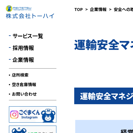
TOP
企業情報
安全への
航空貨物輸送
採用情報
MESSAGE
医療品輸送
先輩社員インタビュー
会社案内
サービス一覧
運輸安全マ
倉庫管理・流通加工
1日の流れを知る
会社概要
採用情報
車輌案内
沿革
企業情報
環境への取り組み
店所検索
安全への取り組み
空き倉庫情報
職場での取り組み
運輸安全マネジ
お問い合わせ
SDGsの取り組み