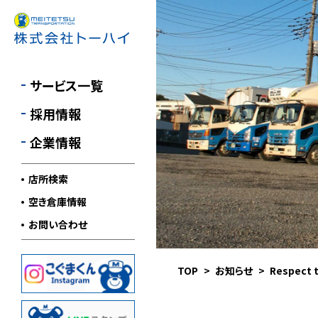
航空貨物輸送
採用情報
MESSAGE
医療品輸送
先輩社員インタビュー
会社案内
サービス一覧
倉庫管理・流通加工
1日の流れを知る
会社概要
採用情報
車輌案内
沿革
企業情報
環境への取り組み
店所検索
安全への取り組み
空き倉庫情報
職場での取り組み
お問い合わせ
SDGsの取り組み
TOP
お知らせ
Respect 