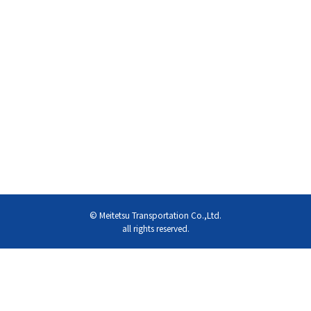
© Meitetsu Transportation Co.,Ltd.
all rights reserved.