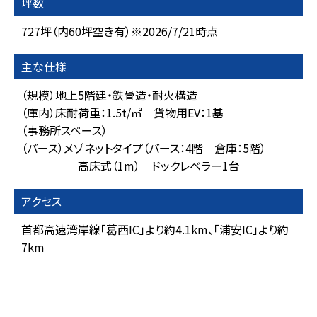
坪数
727坪（内60坪空き有）※2026/7/21時点
主な仕様
（規模）地上5階建・鉄骨造・耐火構造
（庫内）床耐荷重：1.5t/㎡ 貨物用EV：1基
（事務所スペース）
（バース）メゾネットタイプ（バース：4階 倉庫：5階）
高床式（1m） ドックレベラー1台
アクセス
首都高速湾岸線「葛西IC」より約4.1km、「浦安IC」より約
7km