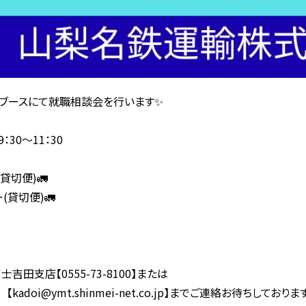
ブースにて就職相談会を行います✨
：30～11：30
貸切便)🚛
切便)🚛
田支店【0555-73-8100】または
ymt.shinmei-net.co.jp】までご連絡お待ちしております