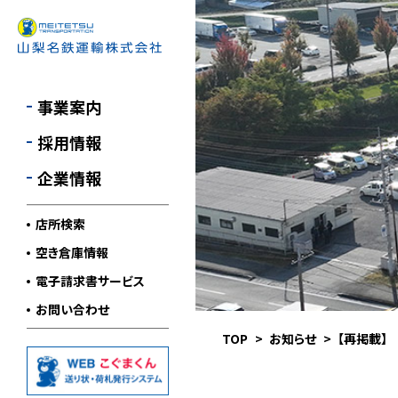
一般貨物自動車
採用情報
企業理念
運送事業
会社概要・沿革
事業案内
第一種貨物利用
CSR活動
運送事業
採用情報
女性活躍推進の取組
山梨名鉄運輸の
企業情報
3PL事業
SDGsの取組
物流倉庫事業
店所検索
空き倉庫情報
電子請求書サービス
お問い合わせ
TOP
お知らせ
【再掲載】